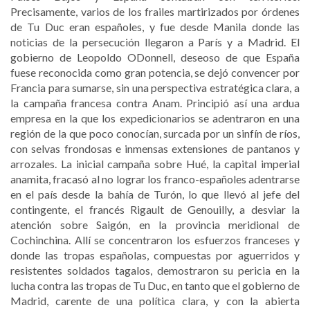
Precisamente, varios de los frailes martirizados por órdenes
de Tu Duc eran españoles, y fue desde Manila donde las
noticias de la persecución llegaron a París y a Madrid. El
gobierno de Leopoldo ODonnell, deseoso de que España
fuese reconocida como gran potencia, se dejó convencer por
Francia para sumarse, sin una perspectiva estratégica clara, a
la campaña francesa contra Anam. Principió así una ardua
empresa en la que los expedicionarios se adentraron en una
región de la que poco conocían, surcada por un sinfín de ríos,
con selvas frondosas e inmensas extensiones de pantanos y
arrozales. La inicial campaña sobre Hué, la capital imperial
anamita, fracasó al no lograr los franco-españoles adentrarse
en el país desde la bahía de Turón, lo que llevó al jefe del
contingente, el francés Rigault de Genouilly, a desviar la
atención sobre Saigón, en la provincia meridional de
Cochinchina. Allí se concentraron los esfuerzos franceses y
donde las tropas españolas, compuestas por aguerridos y
resistentes soldados tagalos, demostraron su pericia en la
lucha contra las tropas de Tu Duc, en tanto que el gobierno de
Madrid, carente de una política clara, y con la abierta