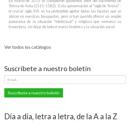
En marzo de 2015 se cumplieron quinientos años del nacimiento de
Teresa de Ávila (1515-1582). Esta aproximación al "siglo de Teresa" -
el crucial siglo XVI- no ha pretendido agotar todas las facetas que se
abrían en nuestras búsquedas, pero sí han querido ofrecer un amplio
panorama de la situación "intelectual" y religiosa que enmarcó su
trayectoria, sin dejar de lado el marco histórico y la situación social
Ver todos los catálogos
Suscríbete a nuestro boletín
Suscríbete a nuestro boletín
Día a día, letra a letra, de la A a la Z