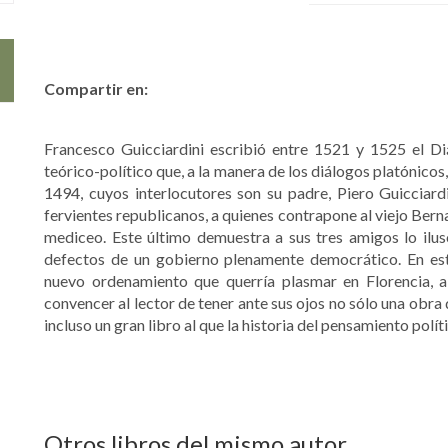
Compartir en:
Francesco Guicciardini escribió entre 1521 y 1525 el Di
teórico-político que, a la manera de los diálogos platónicos
1494, cuyos interlocutores son su padre, Piero Guicciard
fervientes republicanos, a quienes contrapone al viejo Berna
mediceo. Este último demuestra a sus tres amigos lo ilus
defectos de un gobierno plenamente democrático. En esta
nuevo ordenamiento que querría plasmar en Florencia, a
convencer al lector de tener ante sus ojos no sólo una obra 
incluso un gran libro al que la historia del pensamiento pol
Otros libros del mismo autor