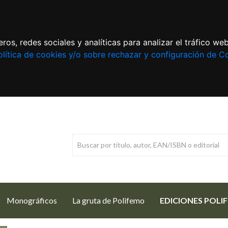
ros, redes sociales y analíticas para analizar el tráfico w
lítica de cookies y/o sobre rechazar y configuración de C
Monográficos
La gruta de Polifemo
EDICIONES POLI