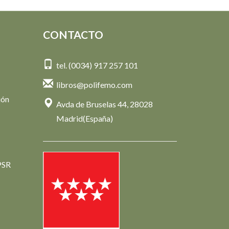
CONTACTO
tel. (0034) 917 257 101
libros@polifemo.com
ión
Avda de Bruselas 44, 28028
Madrid(España)
PSR