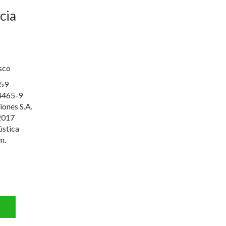
cia
esco
59
4465-9
iones S.A.
2017
ústica
m.