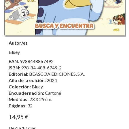
Autor/es
Bluey
EAN:
9788448867492
ISBN:
978-84-488-6749-2
Editorial:
BEASCOA EDICIONES, S.A.
Año de la edición:
2024
Colección:
Bluey
Encuadernación:
Cartoné
Medidas:
23 X 29 cm.
Páginas:
32
14,95 €
De 4 a 10 días