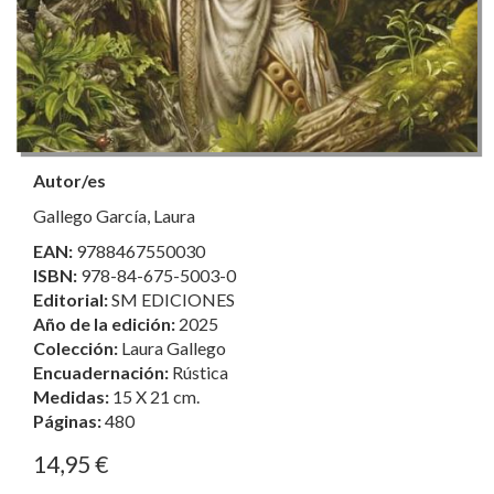
Autor/es
Gallego García, Laura
EAN:
9788467550030
ISBN:
978-84-675-5003-0
Editorial:
SM EDICIONES
Año de la edición:
2025
Colección:
Laura Gallego
Encuadernación:
Rústica
Medidas:
15 X 21 cm.
Páginas:
480
14,95 €