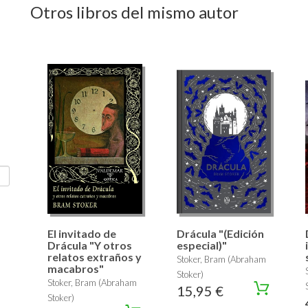
Otros libros del mismo autor
El invitado de
Drácula "(Edición
Drácula "Y otros
especial)"
relatos extraños y
Stoker, Bram (Abraham
macabros"
Stoker)
Stoker, Bram (Abraham
15,95 €
Stoker)