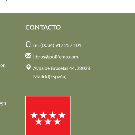
CONTACTO
tel. (0034) 917 257 101
libros@polifemo.com
ión
Avda de Bruselas 44, 28028
Madrid(España)
PSR