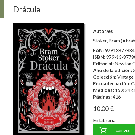
Drácula
Autor/es
Stoker, Bram (Abra
EAN:
97913877884
ISBN:
979-13-8778
Editorial:
Newton C
Año de la edición:
Colección:
Vintage
Encuadernación:
C
Medidas:
16 X 24 c
Páginas:
416
10,00 €
En Librería
comprar