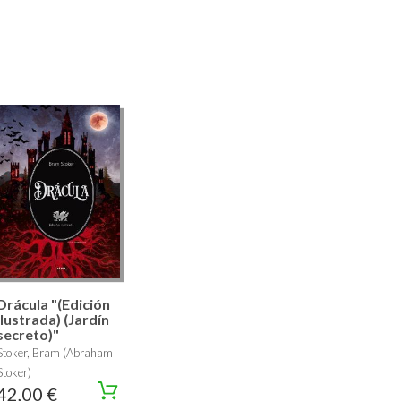
Drácula "(Edición
ilustrada) (Jardín
secreto)"
Stoker, Bram (Abraham
Stoker)
42,00 €