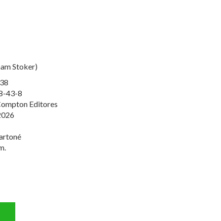
ham Stoker)
38
8-43-8
ompton Editores
2026
artoné
m.