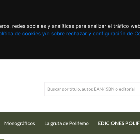
ros, redes sociales y analíticas para analizar el tráfico w
lítica de cookies y/o sobre rechazar y configuración de C
Monográficos
La gruta de Polifemo
EDICIONES POLI