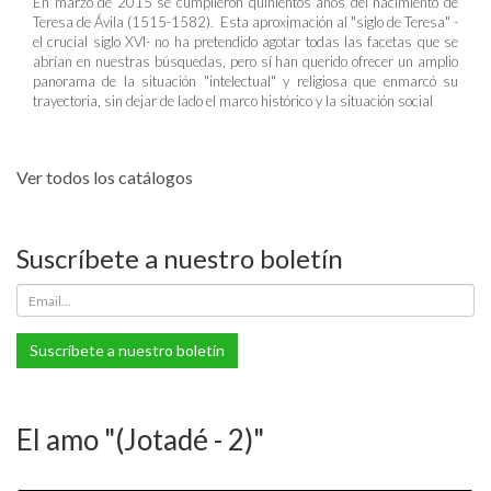
En marzo de 2015 se cumplieron quinientos años del nacimiento de
Teresa de Ávila (1515-1582). Esta aproximación al "siglo de Teresa" -
el crucial siglo XVI- no ha pretendido agotar todas las facetas que se
abrían en nuestras búsquedas, pero sí han querido ofrecer un amplio
panorama de la situación "intelectual" y religiosa que enmarcó su
trayectoria, sin dejar de lado el marco histórico y la situación social
Ver todos los catálogos
Suscríbete a nuestro boletín
Suscríbete a nuestro boletín
El amo "(Jotadé - 2)"