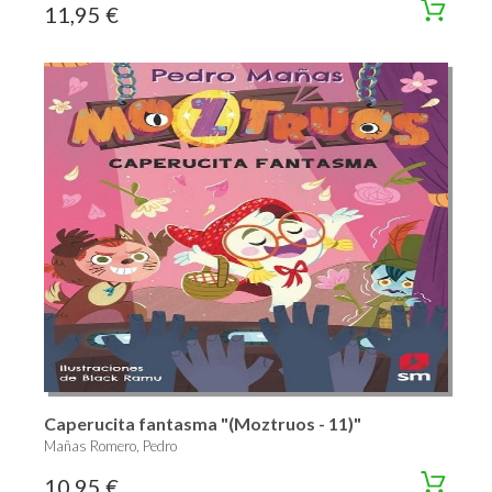
11,95 €
Caperucita fantasma "(Moztruos - 11)"
Mañas Romero, Pedro
10,95 €