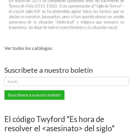
En marzo de 2015 se cumplieron quinientos años del nacimiento de
Teresa de Ávila (1515-1582). Esta aproximación al "siglo de Teresa" -
el crucial siglo XVI- no ha pretendido agotar todas las facetas que se
abrían en nuestras búsquedas, pero sí han querido ofrecer un amplio
panorama de la situación "intelectual" y religiosa que enmarcó su
trayectoria, sin dejar de lado el marco histórico y la situación social
Ver todos los catálogos
Suscríbete a nuestro boletín
Suscríbete a nuestro boletín
El código Twyford "Es hora de
resolver el <asesinato> del siglo"