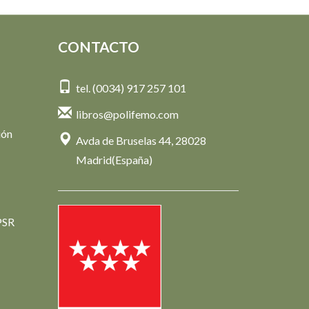
CONTACTO
tel. (0034) 917 257 101
libros@polifemo.com
ión
Avda de Bruselas 44, 28028
Madrid(España)
PSR