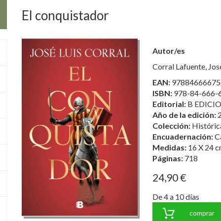
El conquistador
Autor/es
Corral Lafuente, Jos
EAN:
97884666675
ISBN:
978-84-666-
Editorial:
B EDICIO
Año de la edición:
Colección:
Históric
Encuadernación:
C
Medidas:
16 X 24 c
Páginas:
718
24,90 €
De 4 a 10 días
comprar