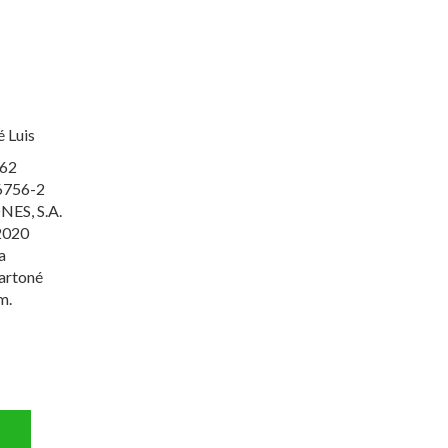
é Luis
62
6756-2
NES, S.A.
2020
a
artoné
m.