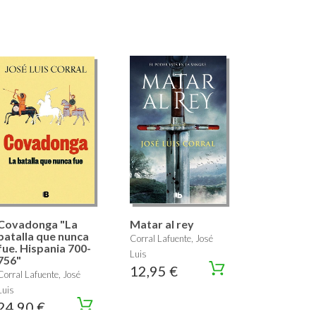
Covadonga "La
Matar al rey
batalla que nunca
Corral Lafuente, José
fue. Hispania 700-
Luis
756"
12,95 €
Corral Lafuente, José
Luis
24,90 €