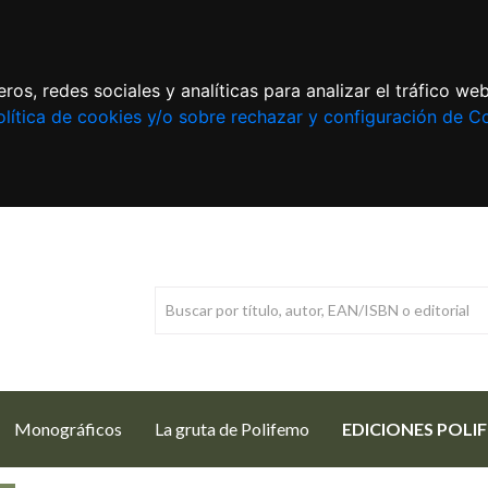
ros, redes sociales y analíticas para analizar el tráfico w
lítica de cookies y/o sobre rechazar y configuración de C
Monográficos
La gruta de Polifemo
EDICIONES POLI