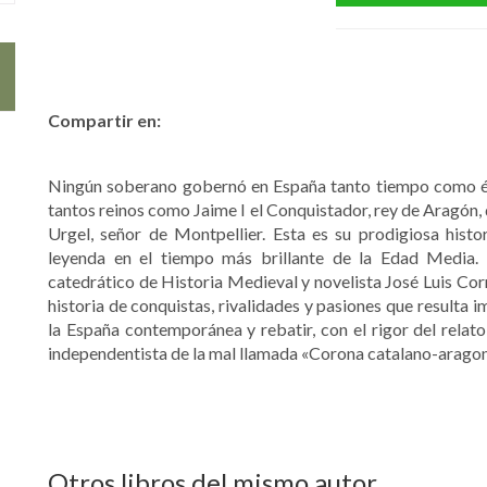
Compartir en:
Ningún soberano gobernó en España tanto tiempo como él,
tantos reinos como Jaime I el Conquistador, rey de Aragón,
Urgel, señor de Montpellier. Esta es su prodigiosa histo
leyenda en el tiempo más brillante de la Edad Media. C
catedrático de Historia Medieval y novelista José Luis Corr
historia de conquistas, rivalidades y pasiones que resulta
la España contemporánea y rebatir, con el rigor del rela
independentista de la mal llamada «Corona catalano-arago
Otros libros del mismo autor