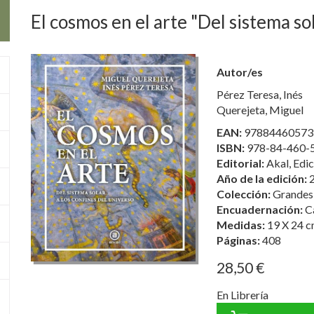
El cosmos en el arte "Del sistema sol
Autor/es
Pérez Teresa, Inés
Querejeta, Miguel
EAN:
97884460573
ISBN:
978-84-460-
Editorial:
Akal, Edic
Año de la edición:
Colección:
Grandes
Encuadernación:
C
Medidas:
19 X 24 c
Páginas:
408
28,50 €
En Librería