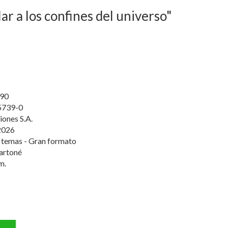
ar a los confines del universo"
90
5739-0
iones S.A.
2026
 temas - Gran formato
artoné
m.