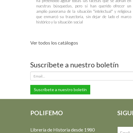
ha pretendido agotar todas las facetas que se abrían en
nuestras búsquedas, pero sí han querido ofrecer un
amplio panorama de la situación "intelectual" y religiosa
que enmarcó su trayectoria, sin dejar de lado el marco
histórico y la situación social
Ver todos los catálogos
Suscríbete a nuestro boletín
Suscríbete a nuestro boletín
POLIFEMO
SIGU
Librería de Historia desde 1980