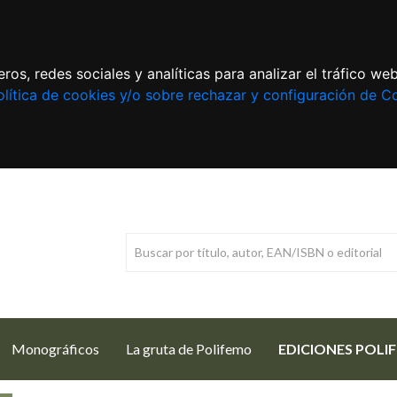
ros, redes sociales y analíticas para analizar el tráfico w
lítica de cookies y/o sobre rechazar y configuración de C
Monográficos
La gruta de Polifemo
EDICIONES POLI