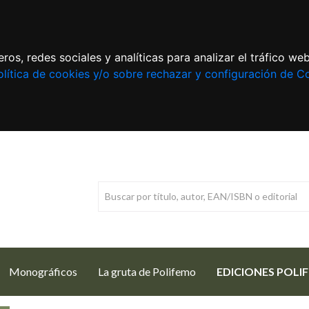
ros, redes sociales y analíticas para analizar el tráfico w
lítica de cookies y/o sobre rechazar y configuración de C
Monográficos
La gruta de Polifemo
EDICIONES POLI