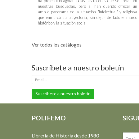
ha pretendido agotar todas las facetas que se abrían en
nuestras búsquedas, pero sí han querido ofrecer un
amplio panorama de la situación "intelectual" y religiosa
que enmarcó su trayectoria, sin dejar de lado el marco
histórico y la situación social
Ver todos los catálogos
Suscríbete a nuestro boletín
Suscríbete a nuestro boletín
POLIFEMO
SIGU
Librería de Historia desde 1980