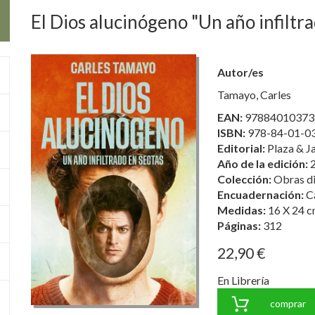
El Dios alucinógeno "Un año infiltr
Autor/es
Tamayo, Carles
EAN:
97884010373
ISBN:
978-84-01-0
Editorial:
Plaza & J
Año de la edición:
Colección:
Obras d
Encuadernación:
C
Medidas:
16 X 24 c
Páginas:
312
22,90 €
En Librería
comprar