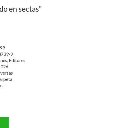
ado en sectas"
99
3739-9
anés, Editores
2026
iversas
arpeta
m.