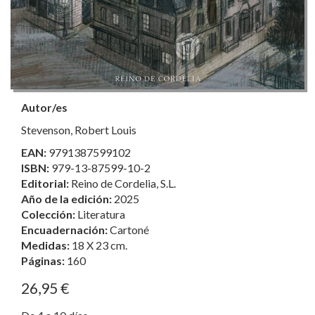
Autor/es
Stevenson, Robert Louis
EAN:
9791387599102
ISBN:
979-13-87599-10-2
Editorial:
Reino de Cordelia, S.L.
Año de la edición:
2025
Colección:
Literatura
Encuadernación:
Cartoné
Medidas:
18 X 23 cm.
Páginas:
160
26,95 €