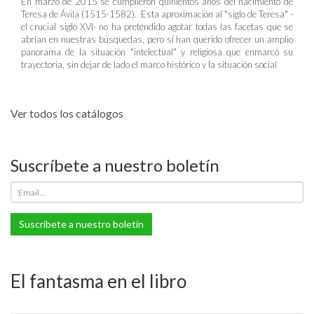
En marzo de 2015 se cumplieron quinientos años del nacimiento de
Teresa de Ávila (1515-1582). Esta aproximación al "siglo de Teresa" -
el crucial siglo XVI- no ha pretendido agotar todas las facetas que se
abrían en nuestras búsquedas, pero sí han querido ofrecer un amplio
panorama de la situación "intelectual" y religiosa que enmarcó su
trayectoria, sin dejar de lado el marco histórico y la situación social
Ver todos los catálogos
Suscríbete a nuestro boletín
Suscríbete a nuestro boletín
El fantasma en el libro