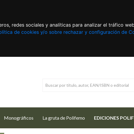
ros, redes sociales y analíticas para analizar el tráfico w
lítica de cookies y/o sobre rechazar y configuración de C
Monográficos
La gruta de Polifemo
EDICIONES POLI