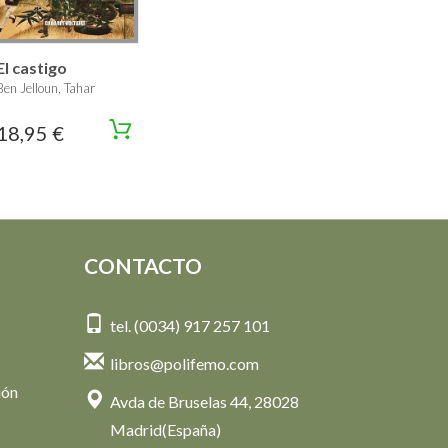
El castigo
Ben Jelloun, Tahar
18,95 €
CONTACTO
tel. (0034) 917 257 101
libros@polifemo.com
ión
Avda de Bruselas 44, 28028
Madrid(España)