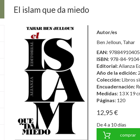
El islam que da miedo
Autor/es
Ben Jelloun, Tahar
EAN:
97884910405
ISBN:
978-84-9104
Editorial:
Alianza Ed
Año de la edición:
Colección:
Libros s
Encuadernación:
R
Medidas:
13 X 19 c
Páginas:
120
12,95 €
De 4 a 10 días
comprar