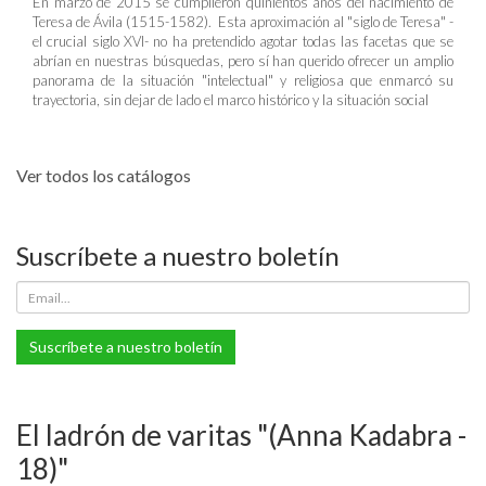
En marzo de 2015 se cumplieron quinientos años del nacimiento de
Teresa de Ávila (1515-1582). Esta aproximación al "siglo de Teresa" -
el crucial siglo XVI- no ha pretendido agotar todas las facetas que se
abrían en nuestras búsquedas, pero sí han querido ofrecer un amplio
panorama de la situación "intelectual" y religiosa que enmarcó su
trayectoria, sin dejar de lado el marco histórico y la situación social
Ver todos los catálogos
Suscríbete a nuestro boletín
Suscríbete a nuestro boletín
El ladrón de varitas "(Anna Kadabra -
18)"