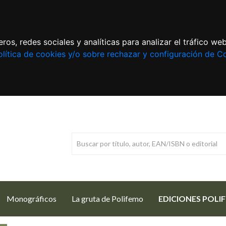
ros, redes sociales y analíticas para analizar el tráfico w
lítica de cookies y/o sobre rechazar y configuración de C
Monográficos
La gruta de Polifemo
EDICIONES POLI