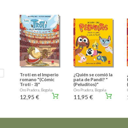
Troti en el Imperio
¿Quién se comió la
romano "(Cómic
pata de Pandi? "
Troti - 3)"
(Peluditos)"
Oro Pradera, Begoña
Oro Pradera, Begoña
12,95 €
11,95 €