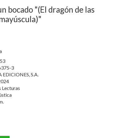
n bocado "(El dragón de las
a mayúscula)"
a
53
6375-3
EDICIONES, S.A.
2024
 Lecturas
ústica
m.