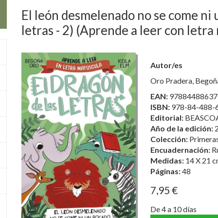
El león desmelenado no se come ni u
letras - 2) (Aprende a leer con letr
Autor/es
Oro Pradera, Begoñ
EAN:
97884488637
ISBN:
978-84-488-
Editorial:
BEASCOA 
Año de la edición:
Colección:
Primeras
Encuadernación:
R
Medidas:
14 X 21 c
Páginas:
48
7,95 €
De 4 a 10 días