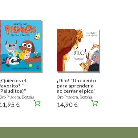
¿Quién es el
¡Dilo! "Un cuento
favorito? "
para aprender a
(Peluditos)"
no cerrar el pico"
Oro Pradera, Begoña
Oro Pradera, Begoña
11,95 €
14,90 €