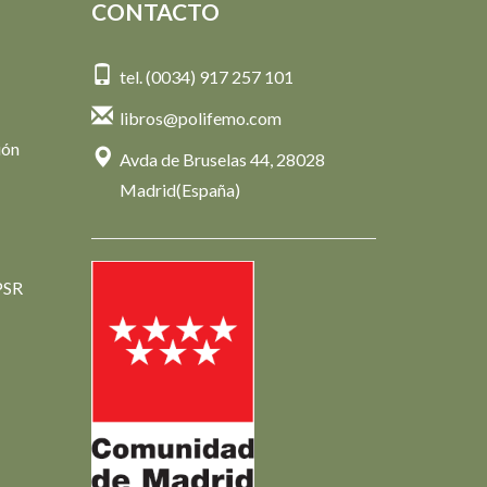
CONTACTO
tel. (0034) 917 257 101
libros@polifemo.com
ión
Avda de Bruselas 44, 28028
Madrid(España)
PSR