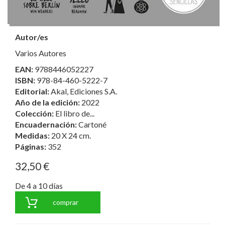
Autor/es
Varios Autores
EAN:
9788446052227
ISBN:
978-84-460-5222-7
Editorial:
Akal, Ediciones S.A.
Año de la edición:
2022
Colección:
El libro de...
Encuadernación:
Cartoné
Medidas:
20 X 24 cm.
Páginas:
352
32,50 €
De 4 a 10 días
comprar