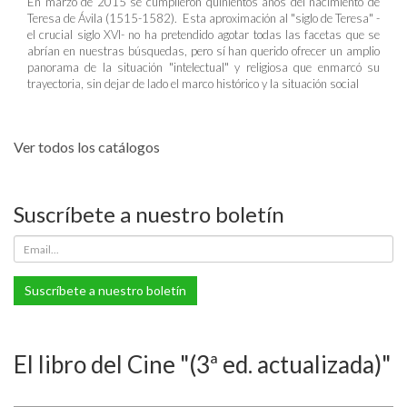
En marzo de 2015 se cumplieron quinientos años del nacimiento de
Teresa de Ávila (1515-1582). Esta aproximación al "siglo de Teresa" -
el crucial siglo XVI- no ha pretendido agotar todas las facetas que se
abrían en nuestras búsquedas, pero sí han querido ofrecer un amplio
panorama de la situación "intelectual" y religiosa que enmarcó su
trayectoria, sin dejar de lado el marco histórico y la situación social
Ver todos los catálogos
Suscríbete a nuestro boletín
Suscríbete a nuestro boletín
El libro del Cine "(3ª ed. actualizada)"