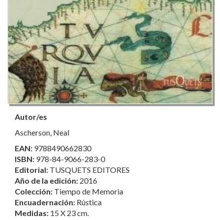
Autor/es
Ascherson, Neal
EAN:
9788490662830
ISBN:
978-84-9066-283-0
Editorial:
TUSQUETS EDITORES
Año de la edición:
2016
Colección:
Tiempo de Memoria
Encuadernación:
Rústica
Medidas:
15 X 23 cm.