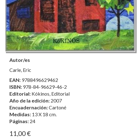
Autor/es
Carle, Eric
EAN:
9788496629462
ISBN:
978-84-96629-46-2
Editorial:
Kókinos, Editorial
Año de la edición:
2007
Encuadernación:
Cartoné
Medidas:
13 X 18 cm.
Páginas:
24
11,00 €