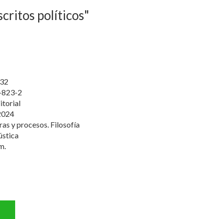
critos políticos"
32
-823-2
itorial
2024
ras y procesos. Filosofía
ústica
m.