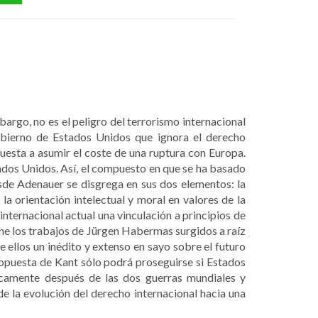
argo, no es el peligro del terrorismo internacional
gobierno de Estados Unidos que ignora el derecho
uesta a asumir el coste de una ruptura con Europa.
tados Unidos. Así, el compuesto en que se ha basado
sde Adenauer se disgrega en sus dos elementos: la
a orientación intelectual y moral en valores de la
 internacional actual una vin­culación a principios de
ne los trabajos de Jürgen Ha­bermas surgidos a raíz
 ellos un inédito y extenso en sayo sobre el futuro
opuesta de Kant sólo podrá proseguirse si Estados
gicamente después de las dos guerras mundiales y
de la evolución del derecho internacional hacia una