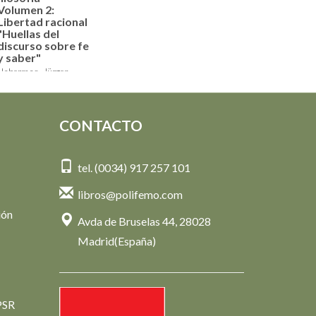
Volumen 2:
Libertad racional
"Huellas del
discurso sobre fe
y saber"
Habermas, Jürgen
46,00 €
CONTACTO
tel. (0034) 917 257 101
libros@polifemo.com
ión
Avda de Bruselas 44, 28028
Madrid(España)
PSR