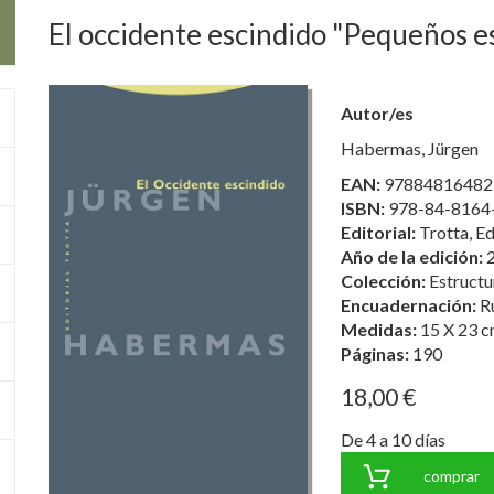
El occidente escindido "Pequeños es
Autor/es
Habermas, Jürgen
EAN:
97884816482
ISBN:
978-84-8164
Editorial:
Trotta, Ed
Año de la edición:
Colección:
Estructu
Encuadernación:
R
Medidas:
15 X 23 c
Páginas:
190
18,00 €
De 4 a 10 días
comprar