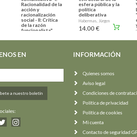
Racionalidad de la
esfera pública y la
acción y
política
racionalización
deliberativa
social - II: Crítica
Habermas, Jürgen
de la razón
14,00 €
funcionalista"
Habermas, Jürgen
61,00 €
ENOS EN
INFORMACIÓN
Quienes somos
Aviso legal
Condiciones de contratac
bete a nuestro boletín
Política de privacidad
ociales:
Política de cookies
Mi cuenta
Contacto de seguridad G