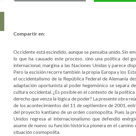
Compartir en:
Occidente está escindido, aunque se pensaba unido. Sin emb
lo que ha causado este proceso, sino una política del 
internacional, margina a las Naciones Unidas y parece disp
Pero la escisión recorre también la propia Eu­ropa y los Es
el occidentalismo de la República Federal de Alemania de
adaptación oportunista al poder hegemónico se separa de l
cultura occidental. ¿Es posible en el contexto de la política
derecho que venza la lógica de poder? La presente obra reú
de los acontecimientos del 11 de septiembre de 2001, entre
del proyecto kantiano de un orden cosmopolita. Pues la pr
Unidos regresa al internaciona­lismo que defendió enér
asume de nuevo su función histó­rica pionera en el camino 
situación cosmopolita.