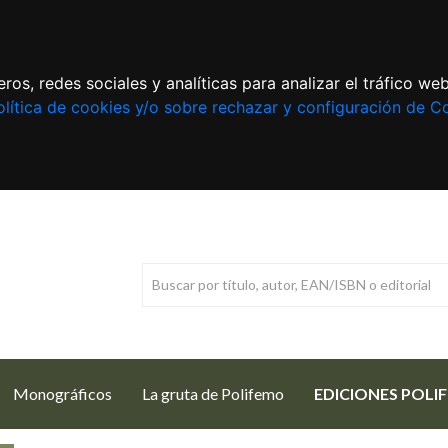
ros, redes sociales y analíticas para analizar el tráfico w
lítica de cookies y/o sobre rechazar y configuración de C
Monográficos
La gruta de Polifemo
EDICIONES POLI