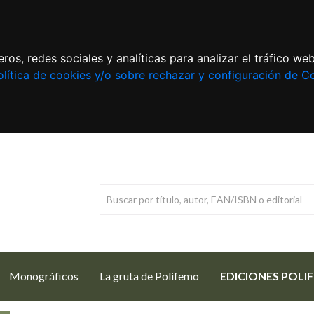
ros, redes sociales y analíticas para analizar el tráfico w
lítica de cookies y/o sobre rechazar y configuración de C
Monográficos
La gruta de Polifemo
EDICIONES POLI