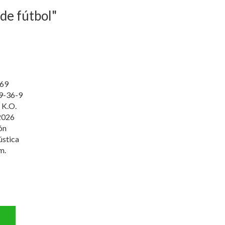
 de fútbol"
69
9-36-9
 K.O.
2026
ón
ústica
m.