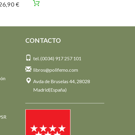
26,90 €
CONTACTO
tel. (0034) 917 257 101
libros@polifemo.com
ión
Avda de Bruselas 44, 28028
Madrid(España)
PSR