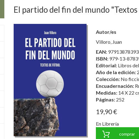
El partido del fin del mundo "Textos
Autor/es
Villoro, Juan
EAN:
97913878393
ISBN:
979-13-8783
Editorial:
Libros del
Año de la edición:
Colección:
No ficci
Encuadernación:
R
Medidas:
14 X 22 c
Páginas:
252
19,90 €
En Librería
comprar