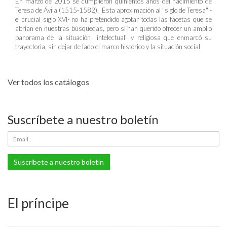
En marzo de 2015 se cumplieron quinientos años del nacimiento de
Teresa de Ávila (1515-1582). Esta aproximación al "siglo de Teresa" -
el crucial siglo XVI- no ha pretendido agotar todas las facetas que se
abrían en nuestras búsquedas, pero sí han querido ofrecer un amplio
panorama de la situación "intelectual" y religiosa que enmarcó su
trayectoria, sin dejar de lado el marco histórico y la situación social
Ver todos los catálogos
Suscríbete a nuestro boletín
Suscríbete a nuestro boletín
El príncipe