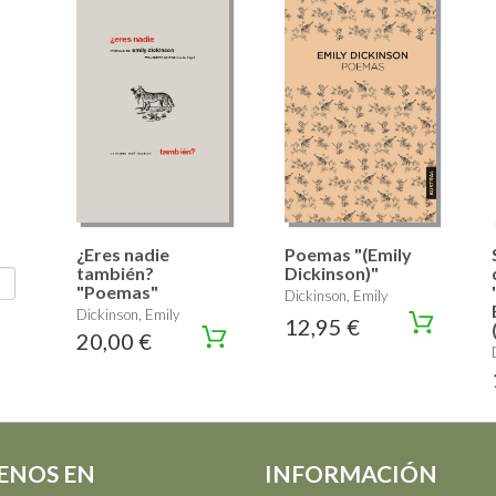
¿Eres nadie
Poemas "(Emily
también?
Dickinson)"
"Poemas"
Dickinson, Emily
Dickinson, Emily
12,95 €
20,00 €
ENOS EN
INFORMACIÓN