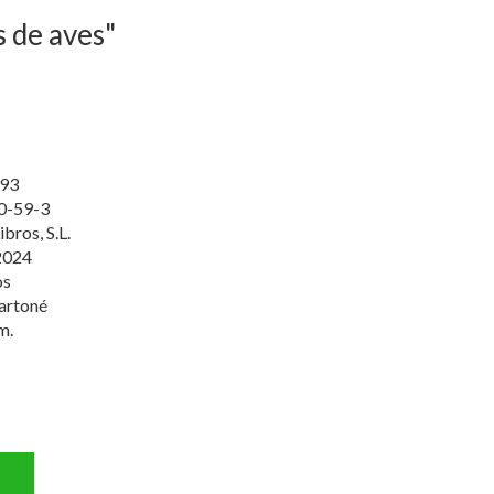
s de aves"
93
0-59-3
bros, S.L.
2024
os
artoné
m.