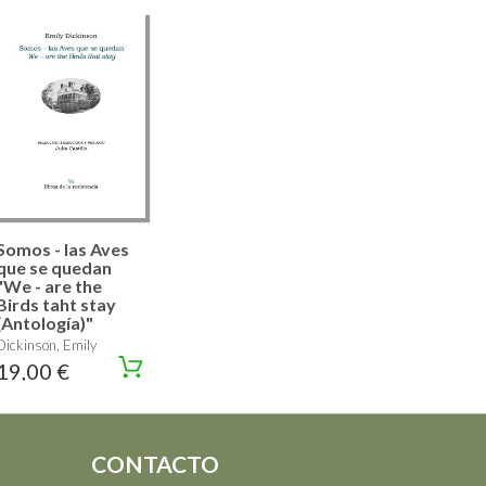
Somos - las Aves
que se quedan
"We - are the
Birds taht stay
(Antología)"
Dickinson, Emily
19,00 €
CONTACTO