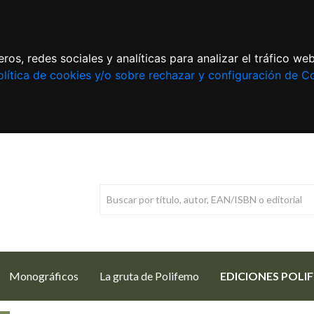
ros, redes sociales y analíticas para analizar el tráfico w
lítica de cookies y/o sobre rechazar y configuración de C
Monográficos
La gruta de Polifemo
EDICIONES POLI