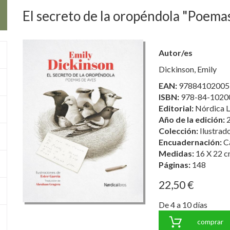
El secreto de la oropéndola "Poema
Autor/es
Dickinson, Emily
EAN:
97884102005
ISBN:
978-84-1020
Editorial:
Nórdica Li
Año de la edición:
Colección:
Ilustrad
Encuadernación:
C
Medidas:
16 X 22 c
Páginas:
148
22,50 €
De 4 a 10 días
comprar