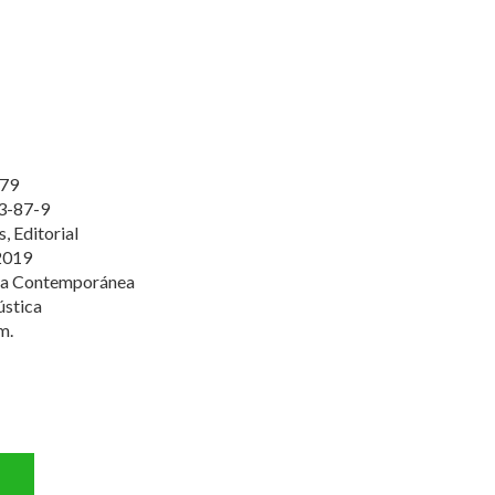
79
3-87-9
, Editorial
2019
va Contemporánea
ústica
m.