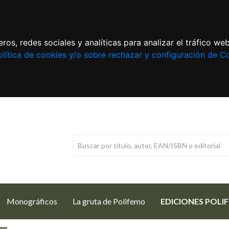
ros, redes sociales y analíticas para analizar el tráfico w
lítica de cookies y/o sobre rechazar y configuración de C
Monográficos
La gruta de Polifemo
EDICIONES POLI