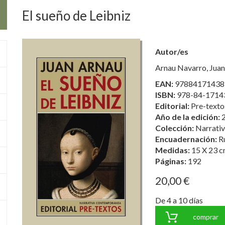
El sueño de Leibniz
Autor/es
Arnau Navarro, Juan
EAN:
97884171438
ISBN:
978-84-1714
Editorial:
Pre-textos
Año de la edición:
Colección:
Narrati
Encuadernación:
R
Medidas:
15 X 23 c
Páginas:
192
20,00 €
De 4 a 10 días
comprar