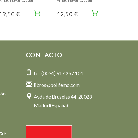
Arnau Navarro, Juan
Arnau Navarro, Juan
19,50 €
12,50 €
CONTACTO
tel. (0034) 917 257 101
libros@polifemo.com
ión
Avda de Bruselas 44, 28028
Madrid(España)
PSR