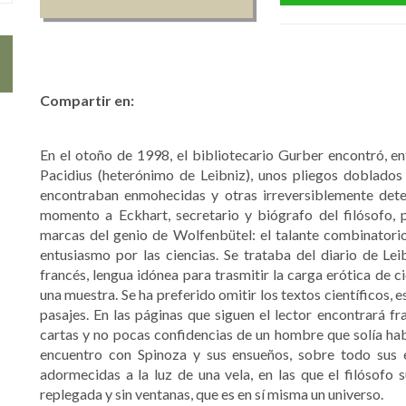
Compartir en:
En el otoño de 1998, el bibliotecario Gurber encontró, en
Pacidius (heterónimo de Leibniz), unos pliegos doblados
encontraban enmohecidas y otras irreversiblemente dete
momento a Eckhart, secretario y biógrafo del filósofo,
marcas del genio de Wolfenbütel: el talante combinatorio
entusiasmo por las ciencias. Se trataba del diario de Lei
francés, lengua idónea para trasmitir la carga erótica de 
una muestra. Se ha preferido omitir los textos científicos, e
pasajes. En las páginas que siguen el lector encontrará f
cartas y no pocas confidencias de un hombre que solía hab
encuentro con Spinoza y sus ensueños, sobre todo sus en
adormecidas a la luz de una vela, en las que el filósofo
replegada y sin ventanas, que es en sí misma un universo.