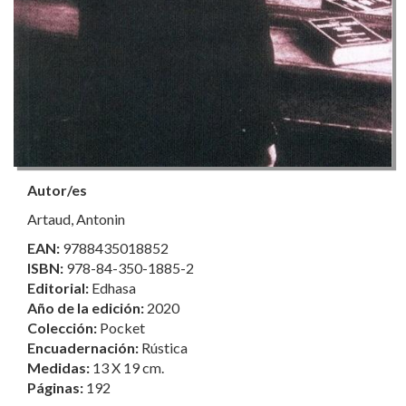
Autor/es
Artaud, Antonin
EAN:
9788435018852
ISBN:
978-84-350-1885-2
Editorial:
Edhasa
Año de la edición:
2020
Colección:
Pocket
Encuadernación:
Rústica
Medidas:
13 X 19 cm.
Páginas:
192