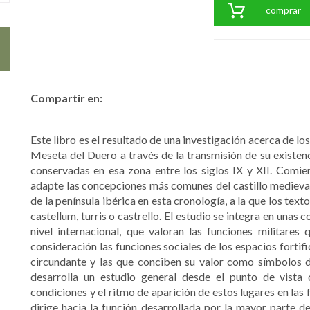
comprar
Compartir en:
Este libro es el resultado de una investigación acerca de lo
Meseta del Duero a través de la transmisión de su existenc
conservadas en esa zona entre los siglos IX y XII. Comie
adapte las concepciones más comunes del castillo medieval 
de la península ibérica en esta cronología, a la que los tex
castellum, turris o castrello. El estudio se integra en unas 
nivel internacional, que valoran las funciones militares
consideración las funciones sociales de los espacios fortifi
circundante y las que conciben su valor como símbolos d
desarrolla un estudio general desde el punto de vista 
condiciones y el ritmo de aparición de estos lugares en las
dirige hacia la función desarrollada por la mayor parte de