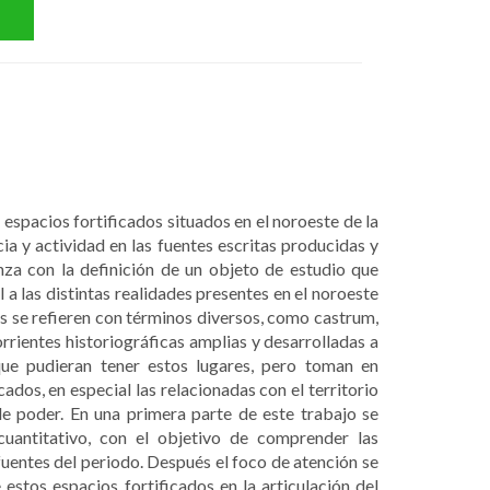
s espacios fortificados situados en el noroeste de la
ia y actividad en las fuentes escritas producidas y
nza con la definición de un objeto de estudio que
a las distintas realidades presentes en el noroeste
tos se refieren con términos diversos, como castrum,
corrientes historiográficas amplias y desarrolladas a
 que pudieran tener estos lugares, pero toman en
cados, en especial las relacionadas con el territorio
e poder. En una primera parte de este trabajo se
cuantitativo, con el objetivo de comprender las
 fuentes del periodo. Después el foco de atención se
 estos espacios fortificados en la articulación del