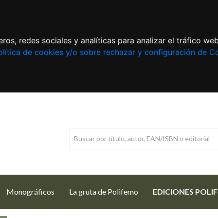
ros, redes sociales y analíticas para analizar el tráfico w
lítica de cookies y/o sobre rechazar y configuración de C
Monográficos
La gruta de Polifemo
EDICIONES POLI