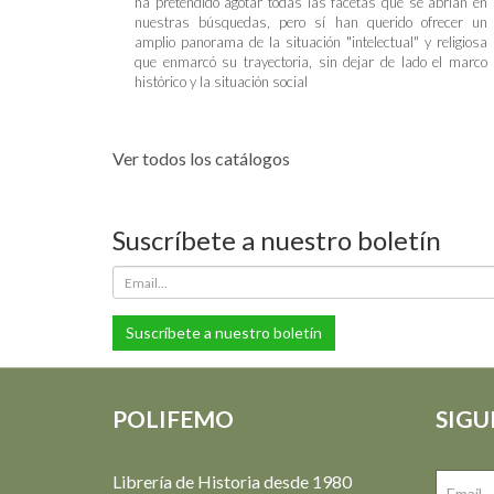
ha pretendido agotar todas las facetas que se abrían en
nuestras búsquedas, pero sí han querido ofrecer un
amplio panorama de la situación "intelectual" y religiosa
que enmarcó su trayectoria, sin dejar de lado el marco
histórico y la situación social
Ver todos los catálogos
Suscríbete a nuestro boletín
Suscríbete a nuestro boletín
POLIFEMO
SIGU
Librería de Historia desde 1980