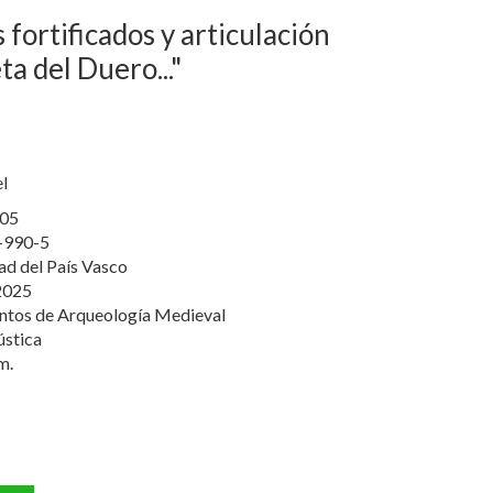
s fortificados y articulación
ta del Duero..."
el
05
-990-5
ad del País Vasco
2025
tos de Arqueología Medieval
ústica
m.