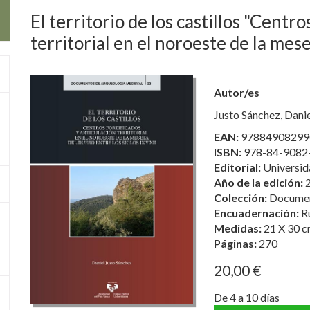
El territorio de los castillos "Centro
territorial en el noroeste de la mese
Autor/es
Justo Sánchez, Dani
EAN:
97884908299
ISBN:
978-84-9082
Editorial:
Universid
Año de la edición:
Colección:
Documen
Encuadernación:
R
Medidas:
21 X 30 c
Páginas:
270
20,00 €
De 4 a 10 días