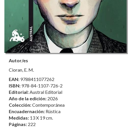
Autor/es
Cioran, E. M.
EAN:
9788411077262
ISBN:
978-84-1107-726-2
Editorial:
Austral Editorial
Año de la edición:
2026
Colección:
Contemporánea
Encuadernación:
Rústica
Medidas:
13 X 19 cm.
Páginas:
222