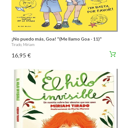
¡No puedo más, Goa! "(Me llamo Goa - 11)"
Tirado, Míriam
16,95 €