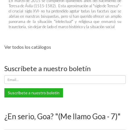
En marzo de 2015 se cumplieron quinientos años del nacimiento de
Teresa de Ávila (1515-1582). Esta aproximación al "siglo de Teresa" -
el crucial siglo XVI- no ha pretendido agotar todas las facetas que se
abrían en nuestras búsquedas, pero sí han querido ofrecer un amplio
panorama de la situación "intelectual" y religiosa que enmarcó su
trayectoria, sin dejar de lado el marco histórico y la situación social
Ver todos los catálogos
Suscríbete a nuestro boletín
Suscríbete a nuestro boletín
¿En serio, Goa? "(Me llamo Goa - 7)"