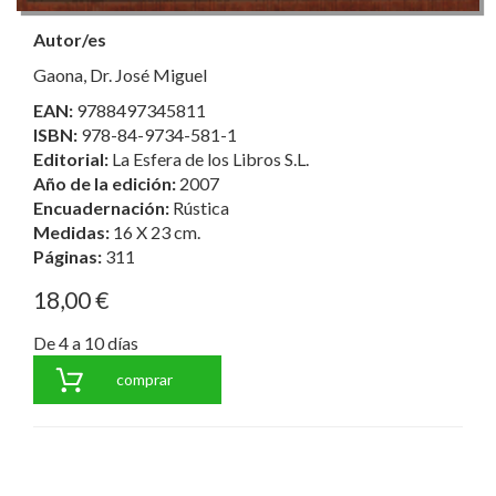
Autor/es
Gaona, Dr. José Miguel
EAN:
9788497345811
ISBN:
978-84-9734-581-1
Editorial:
La Esfera de los Libros S.L.
Año de la edición:
2007
Encuadernación:
Rústica
Medidas:
16 X 23 cm.
Páginas:
311
18,00 €
De 4 a 10 días
comprar