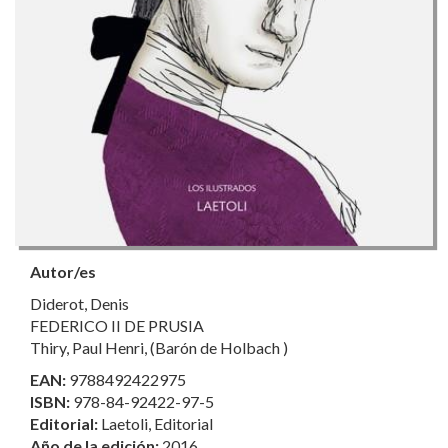
Autor/es
Diderot, Denis
FEDERICO II DE PRUSIA
Thiry, Paul Henri, (Barón de Holbach )
EAN:
9788492422975
ISBN:
978-84-92422-97-5
Editorial:
Laetoli, Editorial
Año de la edición:
2016