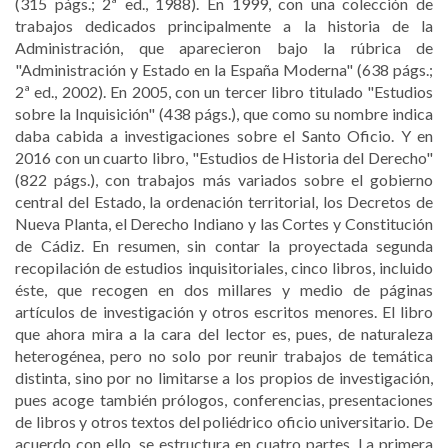
(315 págs.; 2ª ed., 1988). En 1999, con una colección de
trabajos dedicados principalmente a la historia de la
Administración, que aparecieron bajo la rúbrica de
"Administración y Estado en la España Moderna" (638 págs.;
2ª ed., 2002). En 2005, con un tercer libro titulado "Estudios
sobre la Inquisición" (438 págs.), que como su nombre indica
daba cabida a investigaciones sobre el Santo Oficio. Y en
2016 con un cuarto libro, "Estudios de Historia del Derecho"
(822 págs.), con trabajos más variados sobre el gobierno
central del Estado, la ordenación territorial, los Decretos de
Nueva Planta, el Derecho Indiano y las Cortes y Constitución
de Cádiz. En resumen, sin contar la proyectada segunda
recopilación de estudios inquisitoriales, cinco libros, incluido
éste, que recogen en dos millares y medio de páginas
artículos de investigación y otros escritos menores. El libro
que ahora mira a la cara del lector es, pues, de naturaleza
heterogénea, pero no solo por reunir trabajos de temática
distinta, sino por no limitarse a los propios de investigación,
pues acoge también prólogos, conferencias, presentaciones
de libros y otros textos del poliédrico oficio universitario. De
acuerdo con ello, se estructura en cuatro partes. La primera