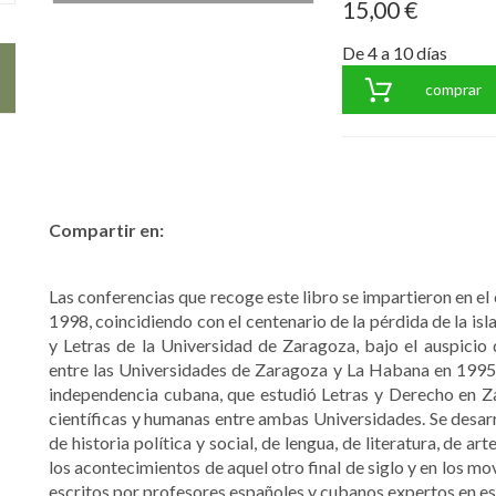
15,00 €
De 4 a 10 días
comprar
Compartir en:
Las conferencias que recoge este libro se impartieron en el
1998, coincidiendo con el centenario de la pérdida de la isl
y Letras de la Universidad de Zaragoza, bajo el auspicio
entre las Universidades de Zaragoza y La Habana en 1995 -
independencia cubana, que estudió Letras y Derecho en Za
científicas y humanas entre ambas Universidades. Se desar
de historia política y social, de lengua, de literatura, de a
los acontecimientos de aquel otro final de siglo y en los m
escritos por profesores españoles y cubanos expertos en es