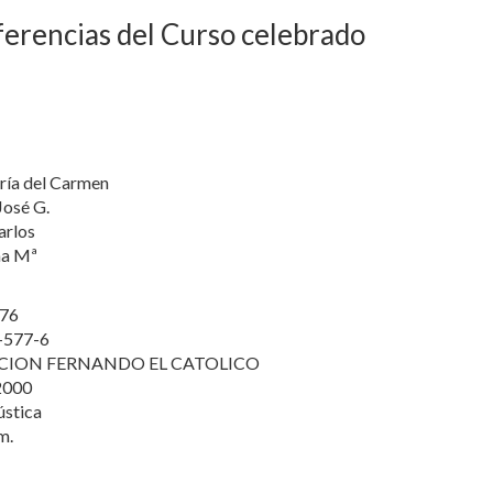
ferencias del Curso celebrado
ría del Carmen
José G.
arlos
na Mª
76
-577-6
CION FERNANDO EL CATOLICO
2000
ústica
m.