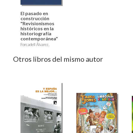
El pasado en
construcción
"Revisionismos
históricos en la
historiografía
contemporánea"
Forcadell Álvarez,
Carlos, Peiró Martín,
Otros libros del mismo autor
Ignacio, Varios Autores,
Yusta Rodrigo, Mercedes
30,00 €