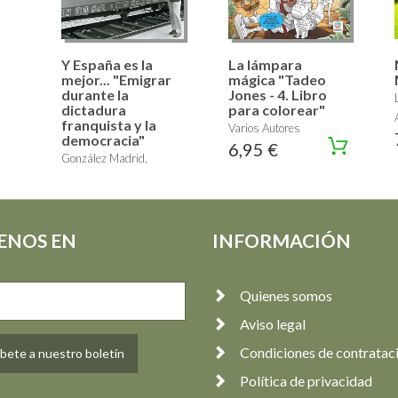
Y España es la
La lámpara
mejor... "Emigrar
mágica "Tadeo
durante la
Jones - 4. Libro
dictadura
para colorear"
franquista y la
Varios Autores
democracia"
6,95 €
González Madrid,
Damián, Ortiz Heras,
Manuel, Varios Autores
23,00 €
ENOS EN
INFORMACIÓN
Quienes somos
Aviso legal
Condiciones de contratac
bete a nuestro boletín
Política de privacidad