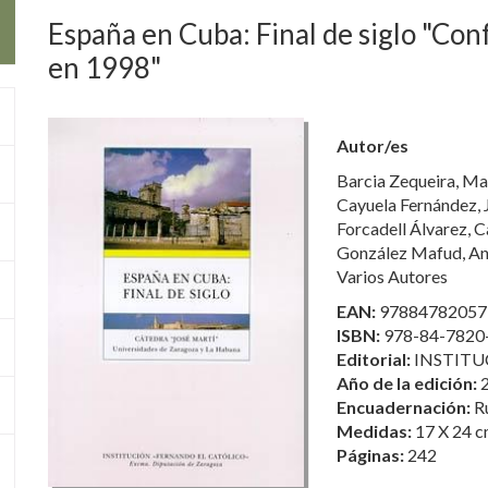
España en Cuba: Final de siglo "Con
en 1998"
Autor/es
Barcia Zequeira, Ma
Cayuela Fernández, 
Forcadell Álvarez, C
González Mafud, A
Varios Autores
EAN:
97884782057
ISBN:
978-84-7820
Editorial:
INSTITU
Año de la edición:
Encuadernación:
R
Medidas:
17 X 24 c
Páginas:
242