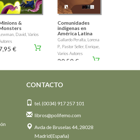
Minions &
Comunidades
Monsters
indígenas en
América Latina
Lewman, David, Varios
Gallardo Peralta, Lorena
Autores
P., Pastor Seller, Enrique,
7,95 €
Varios Autores
20,50 €
CONTACTO
tel. (0034) 917 257 101
libros@polifemo.com
ión
Avda de Bruselas 44, 28028
Madrid(España)