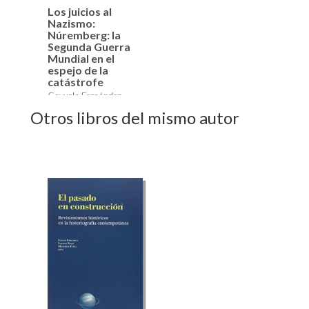
Los juicios al
Nazismo:
Núremberg: la
Segunda Guerra
Mundial en el
espejo de la
catástrofe
Cayuela Fernández,
José G., Gabaldón
Otros libros del mismo autor
Pacheco, Rafael Eduardo
16,00 €