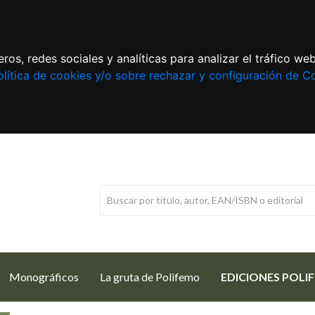
ros, redes sociales y analíticas para analizar el tráfico w
lítica de cookies y/o sobre rechazar y configuración de C
Monográficos
La gruta de Polifemo
EDICIONES POLI