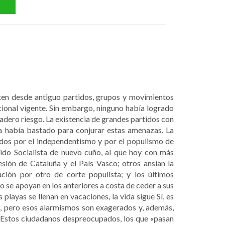
sten desde antiguo partidos, grupos y movimientos
cional vigente. Sin embargo, ninguno había logrado
rdadero riesgo. La existencia de grandes partidos con
a había bastado para conjurar estas amenazas. La
ados por el independentismo y por el populismo de
tido Socialista de nuevo cuño, al que hoy con más
ión de Cataluña y el País Vasco; otros ansían la
ución por otro de corte populista; y los últimos
o se apoyan en los anteriores a costa de ceder a sus
 playas se llenan en vacaciones, la vida sigue Sí, es
s, pero esos alarmismos son exagerados y, además,
. Estos ciudadanos despreocupados, los que «pasan