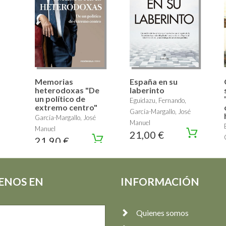
Memorias
España en su
heterodoxas "De
laberinto
un político de
Eguidazu, Fernando,
extremo centro"
García-Margallo, José
García-Margallo, José
Manuel
Manuel
21,00 €
21,90 €
ENOS EN
INFORMACIÓN
Quienes somos