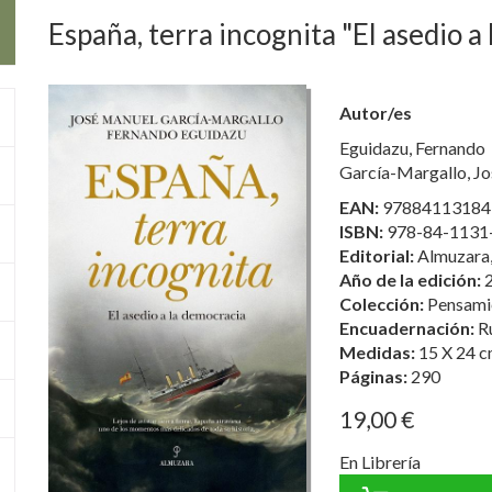
España, terra incognita "El asedio a
Autor/es
Eguidazu, Fernando
García-Margallo, J
EAN:
97884113184
ISBN:
978-84-1131
Editorial:
Almuzara,
Año de la edición:
Colección:
Pensamie
Encuadernación:
R
Medidas:
15 X 24 c
Páginas:
290
19,00 €
En Librería