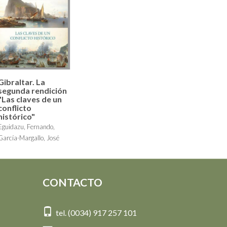
Gibraltar. La
segunda rendición
"Las claves de un
conflicto
histórico"
Eguidazu, Fernando,
García-Margallo, José
Manuel
19,00 €
CONTACTO
tel. (0034) 917 257 101