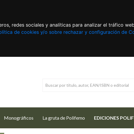
ros, redes sociales y analíticas para analizar el tráfico w
lítica de cookies y/o sobre rechazar y configuración de C
Monográficos
La gruta de Polifemo
EDICIONES POLI