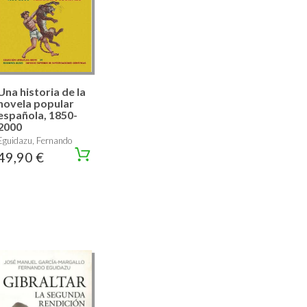
Una historia de la
novela popular
española, 1850-
2000
Eguidazu, Fernando
49,90 €