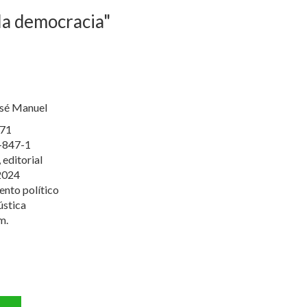
 la democracia"
osé Manuel
71
-847-1
 editorial
2024
nto político
ústica
m.