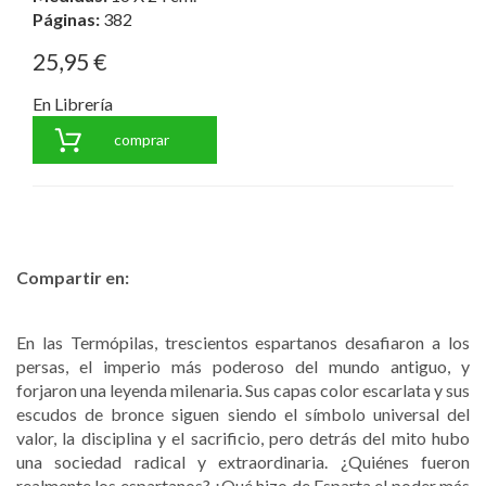
Páginas:
382
25,95 €
En Librería
comprar
Compartir en:
En las Termópilas, trescientos espartanos desafiaron a los
persas, el imperio más poderoso del mundo antiguo, y
forjaron una leyenda milenaria. Sus capas color escarlata y sus
escudos de bronce siguen siendo el símbolo universal del
valor, la disciplina y el sacrificio, pero detrás del mito hubo
una sociedad radical y extraordinaria. ¿Quiénes fueron
realmente los espartanos? ¿Qué hizo de Esparta el poder más