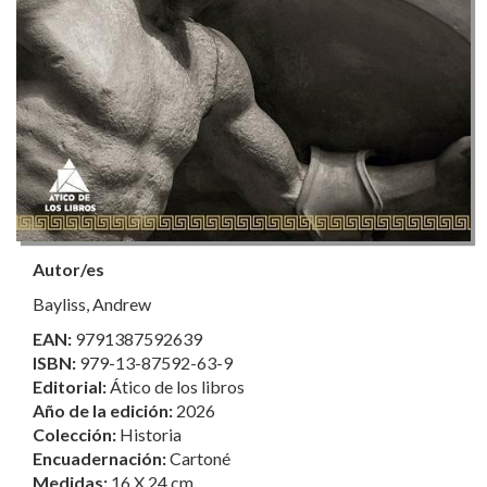
Autor/es
Bayliss, Andrew
EAN:
9791387592639
ISBN:
979-13-87592-63-9
Editorial:
Ático de los libros
Año de la edición:
2026
Colección:
Historia
Encuadernación:
Cartoné
Medidas:
16 X 24 cm.