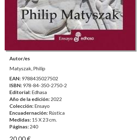
Autor/es
Matyszak, Philip
EAN:
9788435027502
ISBN:
978-84-350-2750-2
Editorial:
Edhasa
Año de la edición:
2022
Colección:
Ensayo
Encuadernación:
Rústica
Medidas:
15 X 23 cm.
Páginas:
240
20,00 €