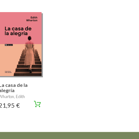
La casa de la
alegría
Wharton, Edith
21,95 €