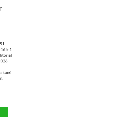
r
51
-165-1
itorial
2026
artoné
m.