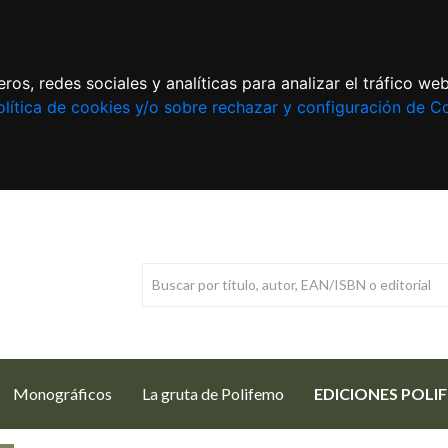
ros, redes sociales y analíticas para analizar el tráfico w
lítica de cookies y/o sobre rechazar y configuración de C
Monográficos
La gruta de Polifemo
EDICIONES POLI