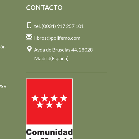
CONTACTO
tel. (0034) 917 257 101
libros@polifemo.com
ión
Avda de Bruselas 44, 28028
Madrid(España)
PSR