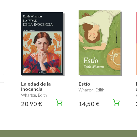
La edad de la
Estío
inocencia
Wharton, Edith
Wharton, Edith
20,90 €
14,50 €