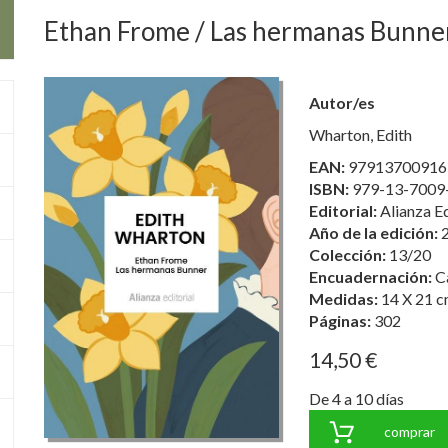
Ethan Frome / Las hermanas Bunne
Autor/es
Wharton, Edith
EAN:
97913700916
ISBN:
979-13-7009
Editorial:
Alianza Ed
Año de la edición:
Colección:
13/20
Encuadernación:
C
Medidas:
14 X 21 c
Páginas:
302
14,50 €
De 4 a 10 días
comprar