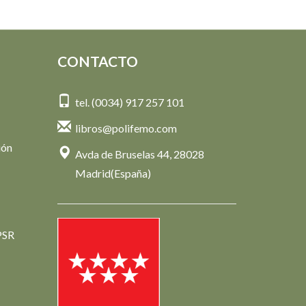
CONTACTO
tel. (0034) 917 257 101
libros@polifemo.com
ión
Avda de Bruselas 44, 28028
Madrid(España)
PSR