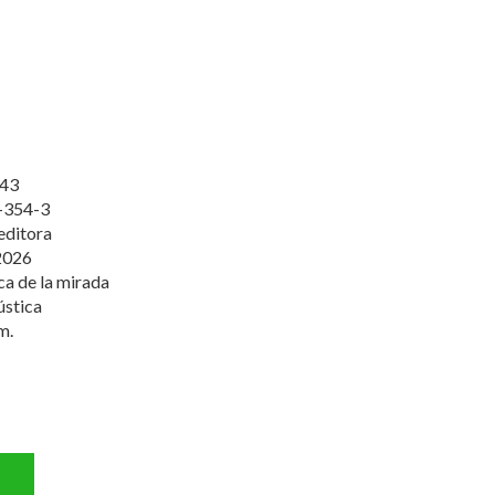
43
-354-3
editora
2026
ca de la mirada
ústica
m.