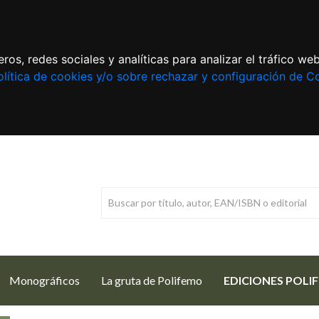
ros, redes sociales y analíticas para analizar el tráfico w
lítica de cookies y/o sobre rechazar y configuración de C
Monográficos
La gruta de Polifemo
EDICIONES POLI