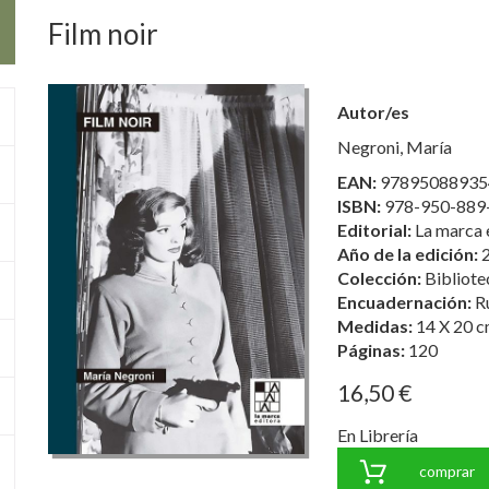
Film noir
Autor/es
Negroni, María
EAN:
97895088935
ISBN:
978-950-889
Editorial:
La marca 
Año de la edición:
Colección:
Bibliote
Encuadernación:
R
Medidas:
14 X 20 c
Páginas:
120
16,50 €
En Librería
comprar