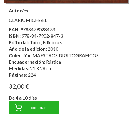
Autor/es
CLARK, MICHAEL
EAN:
9788479028473
ISBN:
978-84-7902-847-3
Editorial:
Tutor, Ediciones
Año de la edición:
2010
Colección:
MAESTROS DIGITOGRAFICOS
Encuadernación:
Rústica
Medidas:
21 X 28 cm.
Páginas:
224
32,00 €
De 4 a 10 días
comprar