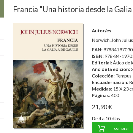
Francia "Una historia desde la Galia
Autor/es
Norwich, John Julius
EAN:
97884197030
ISBN:
978-84-1970
Editorial:
Ático de l
Año de la edición:
Colección:
Tempus
Encuadernación:
R
Medidas:
15 X 23 c
Páginas:
400
21,90 €
De 4 a 10 días
comprar