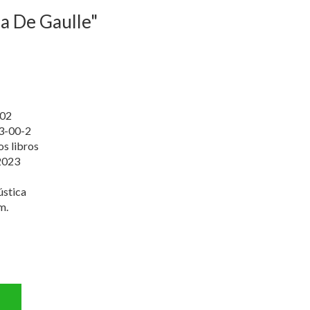
 a De Gaulle"
02
3-00-2
os libros
2023
ústica
m.