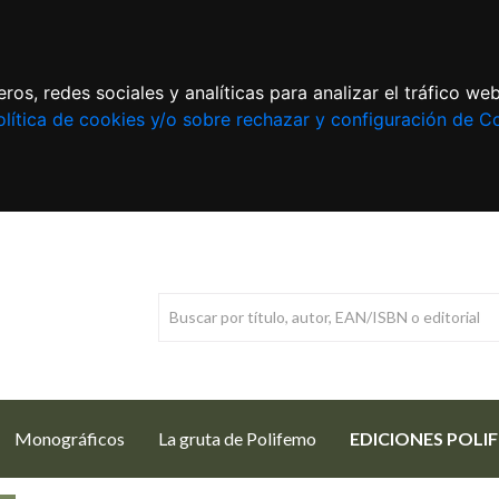
ros, redes sociales y analíticas para analizar el tráfico w
lítica de cookies y/o sobre rechazar y configuración de C
Monográficos
La gruta de Polifemo
EDICIONES POLI