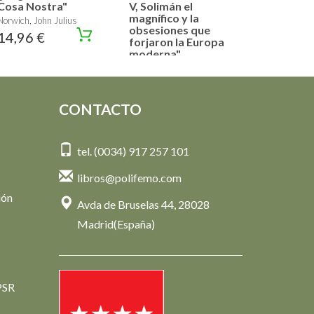
Cosa Nostra"
V, Solimán el
magnífico y la
Norwich, John Julius
obsesiones que
14,96 €
forjaron la Europa
moderna"
Norwich, John Julius
12,95 €
CONTACTO
tel. (0034) 917 257 101
libros@polifemo.com
ión
Avda de Bruselas 44, 28028
Madrid(España)
PSR