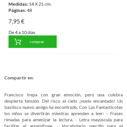
Medidas:
14 X 21 cm.
Páginas:
48
7,95 €
De 4 a 10 días
comprar
Compartir en:
Francisco trepa con gran emoción, pero una culebra
despierta tensión. Del risco al cielo ¡vuelo encantado! Un
basilisco nuevo amigo ha encontrado. Con Las Fantasticotas
los niños se divertirán mientras aprenden a leer: - Frases
rimadas para amenizar la lectura. - Letra mayúscula para
facilitar el aprendizaje. - Vocabulario sencillo para el