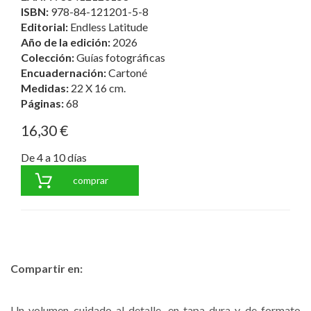
ISBN:
978-84-121201-5-8
Editorial:
Endless Latitude
Año de la edición:
2026
Colección:
Guías fotográficas
Encuadernación:
Cartoné
Medidas:
22 X 16 cm.
Páginas:
68
16,30 €
De 4 a 10 días
comprar
Compartir en:
Un volumen cuidado al detalle, en tapa dura y de formato