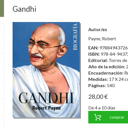
Gandhi
Autor/es
Payne, Robert
EAN:
97884943726
ISBN:
978-84-9437
Editorial:
Torres de
Año de la edición:
Encuadernación:
R
Medidas:
17 X 24 c
Páginas:
540
28,00 €
De 4 a 10 días
comprar