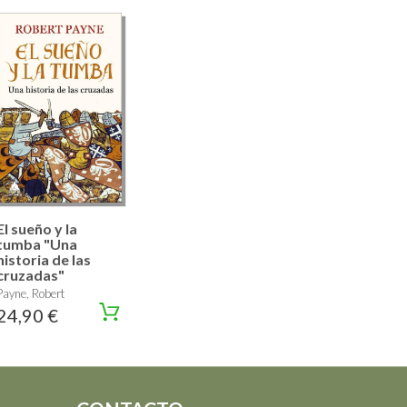
El sueño y la
tumba "Una
historia de las
cruzadas"
Payne, Robert
24,90 €