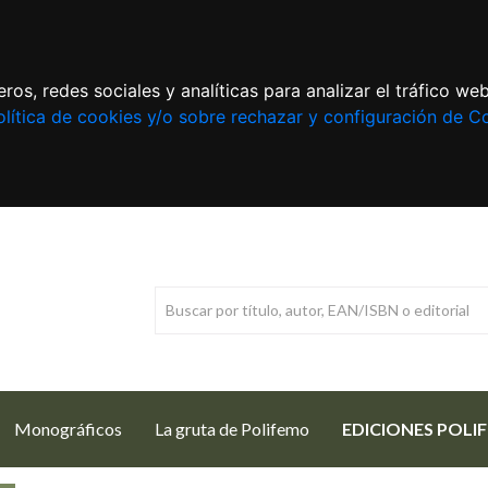
ros, redes sociales y analíticas para analizar el tráfico w
lítica de cookies y/o sobre rechazar y configuración de C
Monográficos
La gruta de Polifemo
EDICIONES POLI