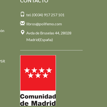
CONTACTO
tel. (0034) 917 257 101
libros@polifemo.com
ión
Avda de Bruselas 44, 28028
Madrid(España)
PSR