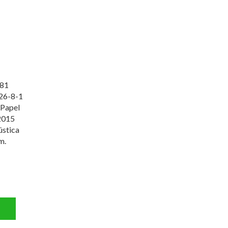
81
26-8-1
 Papel
2015
ústica
m.