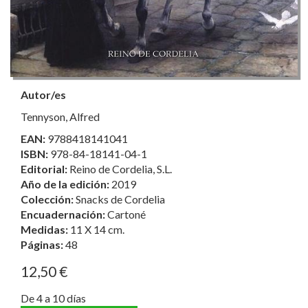
Autor/es
Tennyson, Alfred
EAN:
9788418141041
ISBN:
978-84-18141-04-1
Editorial:
Reino de Cordelia, S.L.
Año de la edición:
2019
Colección:
Snacks de Cordelia
Encuadernación:
Cartoné
Medidas:
11 X 14 cm.
Páginas:
48
12,50 €
De 4 a 10 días