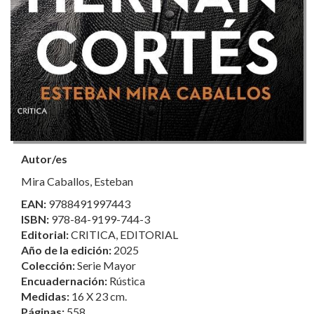
Autor/es
Mira Caballos, Esteban
EAN:
9788491997443
ISBN:
978-84-9199-744-3
Editorial:
CRITICA, EDITORIAL
Año de la edición:
2025
Colección:
Serie Mayor
Encuadernación:
Rústica
Medidas:
16 X 23 cm.
Páginas:
558