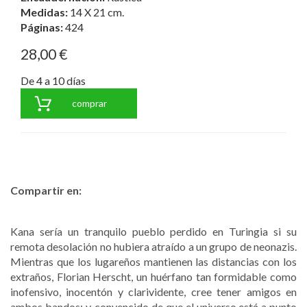
Medidas:
14 X 21 cm.
Páginas:
424
28,00 €
De 4 a 10 días
comprar
Compartir en:
Kana sería un tranquilo pueblo perdido en Turingia si su
remota desolación no hubiera atraído a un grupo de neonazis.
Mientras que los lugareños mantienen las distancias con los
extraños, Florian Herscht, un huérfano tan formidable como
inofensivo, inocentón y clarividente, cree tener amigos en
ambos bandos; y, convencido de que el universo está a punto