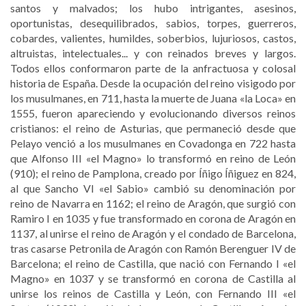
santos y malvados; los hubo intrigantes, asesinos,
oportunistas, desequilibrados, sabios, torpes, guerreros,
cobardes, valientes, humildes, soberbios, lujuriosos, castos,
altruistas, intelectuales... y con reinados breves y largos.
Todos ellos conformaron parte de la anfractuosa y colosal
historia de España. Desde la ocupación del reino visigodo por
los musulmanes, en 711, hasta la muerte de Juana «la Loca» en
1555, fueron apareciendo y evolucionando diversos reinos
cristianos: el reino de Asturias, que permaneció desde que
Pelayo venció a los musulmanes en Covadonga en 722 hasta
que Alfonso III «el Magno» lo transformó en reino de León
(910); el reino de Pamplona, creado por Íñigo Íñiguez en 824,
al que Sancho VI «el Sabio» cambió su denominación por
reino de Navarra en 1162; el reino de Aragón, que surgió con
Ramiro I en 1035 y fue transformado en corona de Aragón en
1137, al unirse el reino de Aragón y el condado de Barcelona,
tras casarse Petronila de Aragón con Ramón Berenguer IV de
Barcelona; el reino de Castilla, que nació con Fernando I «el
Magno» en 1037 y se transformó en corona de Castilla al
unirse los reinos de Castilla y León, con Fernando III «el