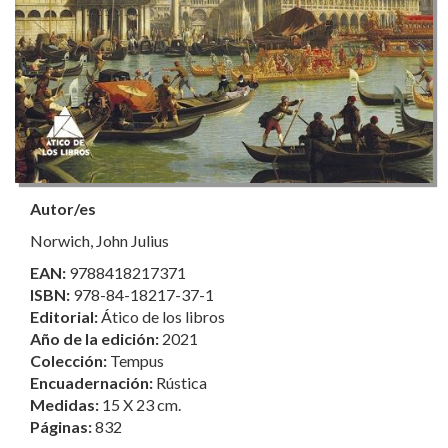
Autor/es
Norwich, John Julius
EAN:
9788418217371
ISBN:
978-84-18217-37-1
Editorial:
Ático de los libros
Año de la edición:
2021
Colección:
Tempus
Encuadernación:
Rústica
Medidas:
15 X 23 cm.
Páginas:
832