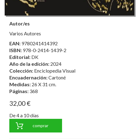
Autor/es
Varios Autores
EAN:
9780241414392
ISBN:
978-0-2414-1439-2
Editorial:
DK
Año de la edición:
2024
Colección:
Enciclopedia Visual
Encuadernación:
Cartoné
Medidas:
26 X 31 cm.
Páginas:
368
32,00 €
De 4 a 10 días
comprar