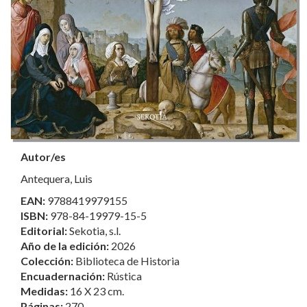
Autor/es
Antequera, Luis
EAN:
9788419979155
ISBN:
978-84-19979-15-5
Editorial:
Sekotia, s.l.
Año de la edición:
2026
Colección:
Biblioteca de Historia
Encuadernación:
Rústica
Medidas:
16 X 23 cm.
Páginas:
270